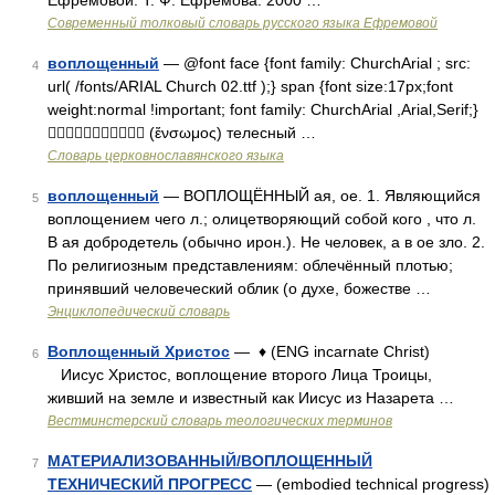
Ефремовой. Т. Ф. Ефремова. 2000 …
Современный толковый словарь русского языка Ефремовой
воплощенный
— @font face {font family: ChurchArial ; src:
4
url( /fonts/ARIAL Church 02.ttf );} span {font size:17px;font
weight:normal !important; font family: ChurchArial ,Arial,Serif;}
 (ἔνσωμος) телесный …
Словарь церковнославянского языка
воплощенный
— ВОПЛОЩЁННЫЙ ая, ое. 1. Являющийся
5
воплощением чего л.; олицетворяющий собой кого , что л.
В ая добродетель (обычно ирон.). Не человек, а в ое зло. 2.
По религиозным представлениям: облечённый плотью;
принявший человеческий облик (о духе, божестве …
Энциклопедический словарь
Воплощенный Христос
— ♦ (ENG incarnate Christ)
6
Иисус Христос, воплощение второго Лица Троицы,
живший на земле и известный как Иисус из Назарета …
Вестминстерский словарь теологических терминов
МАТЕРИАЛИЗОВАННЫЙ/ВОПЛОЩЕННЫЙ
7
ТЕХНИЧЕСКИЙ ПРОГРЕСС
— (embodied technical progress)